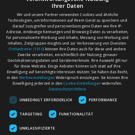
Ihrer Daten
Wir und unsere Partner verwenden Cookies und ähnliche
Technologien, um Informationen auf Ihrem Gerät zu speichern und
darauf zuzugreifen und personenbezogene Daten wie Ihre IP-
Adresse, eindeutige Kennungen und Browsing-Daten zu verarbeiten,
für personalisierte Werbung und Inhalte, Messung von Werbung und
Inhalten, Zielgruppen-Insights und zur Verbesserung von Diensten.
Drittanbieter (1910)
können Ihre Daten auch für diese und andere
Zwecke verarbeiten, einschließlich der Nutzung genauer
Geolokalisierungsdaten und Gerätemerkmale. Ihre Auswahl gilt nur
für diese Website. Einige Anbieter können sich statt auf Ihre
Einwilligung auf berechtigte Interessen stützen; Sie haben das Recht,
AGB
Märkte nach Bundesländern
in den
Werbeeinstellungen
Widerspruch einzulegen. Sie können Ihre
Impressum
Märkte nach PLZ
Einwilligung jederzeit in den
Cookie-Einstellungen
widerrufen.
Datenschutzrichtlinie
Datenschutz
Märkte nach Umkreis
UNBEDINGT ERFORDERLICH
PERFORMANCE
Kontakt
Flohmarkt
Werben bei marktcom
TARGETING
FUNKTIONALITÄT
UNKLASSIFIZIERTE