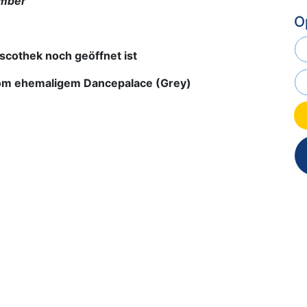
ember
O
iscothek noch geöffnet ist
vom ehemaligem Dancepalace (Grey)