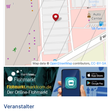
Map data ©
OpenStreetMap
contributors,
CC-BY-SA
Veranstalter