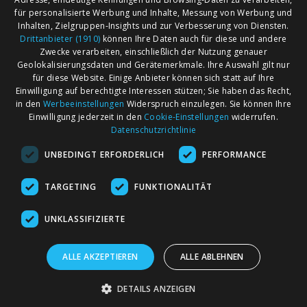
für personalisierte Werbung und Inhalte, Messung von Werbung und
Inhalten, Zielgruppen-Insights und zur Verbesserung von Diensten.
Drittanbieter (1910)
können Ihre Daten auch für diese und andere
Zwecke verarbeiten, einschließlich der Nutzung genauer
Geolokalisierungsdaten und Gerätemerkmale. Ihre Auswahl gilt nur
für diese Website. Einige Anbieter können sich statt auf Ihre
Einwilligung auf berechtigte Interessen stützen; Sie haben das Recht,
AGB
Märkte nach Bundesländern
in den
Werbeeinstellungen
Widerspruch einzulegen. Sie können Ihre
Impressum
Märkte nach PLZ
Einwilligung jederzeit in den
Cookie-Einstellungen
widerrufen.
Datenschutzrichtlinie
Datenschutz
Märkte nach Umkreis
UNBEDINGT ERFORDERLICH
PERFORMANCE
Kontakt
Flohmarkt
Werben bei marktcom
TARGETING
FUNKTIONALITÄT
UNKLASSIFIZIERTE
ALLE AKZEPTIEREN
ALLE ABLEHNEN
marktcom.de Deutschland GmbH © 2020
DETAILS ANZEIGEN