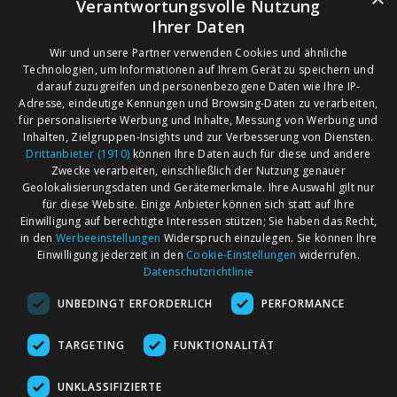
Verantwortungsvolle Nutzung
Ihrer Daten
Wir und unsere Partner verwenden Cookies und ähnliche
Technologien, um Informationen auf Ihrem Gerät zu speichern und
darauf zuzugreifen und personenbezogene Daten wie Ihre IP-
Adresse, eindeutige Kennungen und Browsing-Daten zu verarbeiten,
für personalisierte Werbung und Inhalte, Messung von Werbung und
Inhalten, Zielgruppen-Insights und zur Verbesserung von Diensten.
Drittanbieter (1910)
können Ihre Daten auch für diese und andere
Zwecke verarbeiten, einschließlich der Nutzung genauer
Geolokalisierungsdaten und Gerätemerkmale. Ihre Auswahl gilt nur
für diese Website. Einige Anbieter können sich statt auf Ihre
Einwilligung auf berechtigte Interessen stützen; Sie haben das Recht,
AGB
Märkte nach Bundesländern
in den
Werbeeinstellungen
Widerspruch einzulegen. Sie können Ihre
Impressum
Märkte nach PLZ
Einwilligung jederzeit in den
Cookie-Einstellungen
widerrufen.
Datenschutzrichtlinie
Datenschutz
Märkte nach Umkreis
UNBEDINGT ERFORDERLICH
PERFORMANCE
Kontakt
Flohmarkt
Werben bei marktcom
TARGETING
FUNKTIONALITÄT
UNKLASSIFIZIERTE