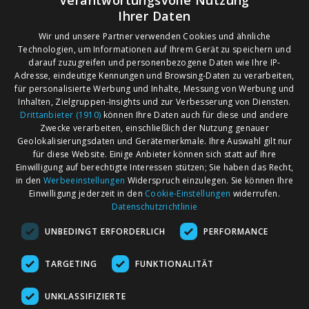
Verantwortungsvolle Nutzung
Ihrer Daten
Wir und unsere Partner verwenden Cookies und ähnliche
Technologien, um Informationen auf Ihrem Gerät zu speichern und
darauf zuzugreifen und personenbezogene Daten wie Ihre IP-
Adresse, eindeutige Kennungen und Browsing-Daten zu verarbeiten,
für personalisierte Werbung und Inhalte, Messung von Werbung und
Inhalten, Zielgruppen-Insights und zur Verbesserung von Diensten.
Drittanbieter (1910)
können Ihre Daten auch für diese und andere
Zwecke verarbeiten, einschließlich der Nutzung genauer
Geolokalisierungsdaten und Gerätemerkmale. Ihre Auswahl gilt nur
für diese Website. Einige Anbieter können sich statt auf Ihre
Einwilligung auf berechtigte Interessen stützen; Sie haben das Recht,
AGB
Märkte nach Bundesländern
in den
Werbeeinstellungen
Widerspruch einzulegen. Sie können Ihre
Impressum
Märkte nach PLZ
Einwilligung jederzeit in den
Cookie-Einstellungen
widerrufen.
Datenschutzrichtlinie
Datenschutz
Märkte nach Umkreis
UNBEDINGT ERFORDERLICH
PERFORMANCE
Kontakt
Flohmarkt
Werben bei marktcom
TARGETING
FUNKTIONALITÄT
UNKLASSIFIZIERTE