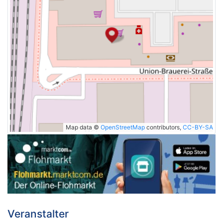
Map data ©
OpenStreetMap
contributors,
CC-BY-SA
Veranstalter