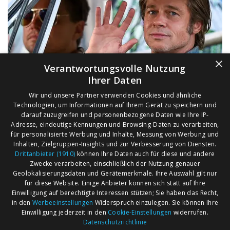
×
Verantwortungsvolle Nutzung
Ihrer Daten
Wir und unsere Partner verwenden Cookies und ähnliche
Technologien, um Informationen auf Ihrem Gerät zu speichern und
darauf zuzugreifen und personenbezogene Daten wie Ihre IP-
Adresse, eindeutige Kennungen und Browsing-Daten zu verarbeiten,
für personalisierte Werbung und Inhalte, Messung von Werbung und
Inhalten, Zielgruppen-Insights und zur Verbesserung von Diensten.
Drittanbieter (1910)
können Ihre Daten auch für diese und andere
Zwecke verarbeiten, einschließlich der Nutzung genauer
Geolokalisierungsdaten und Gerätemerkmale. Ihre Auswahl gilt nur
für diese Website. Einige Anbieter können sich statt auf Ihre
Einwilligung auf berechtigte Interessen stützen; Sie haben das Recht,
AGB
Märkte nach Bundesländern
in den
Werbeeinstellungen
Widerspruch einzulegen. Sie können Ihre
Impressum
Märkte nach PLZ
Einwilligung jederzeit in den
Cookie-Einstellungen
widerrufen.
Datenschutzrichtlinie
Datenschutz
Märkte nach Umkreis