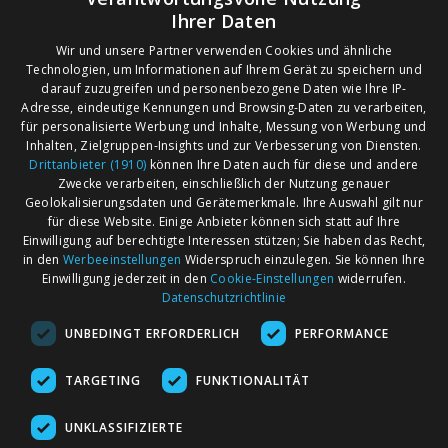
Ihrer Daten
Wir und unsere Partner verwenden Cookies und ähnliche
Technologien, um Informationen auf Ihrem Gerät zu speichern und
darauf zuzugreifen und personenbezogene Daten wie Ihre IP-
Adresse, eindeutige Kennungen und Browsing-Daten zu verarbeiten,
für personalisierte Werbung und Inhalte, Messung von Werbung und
Inhalten, Zielgruppen-Insights und zur Verbesserung von Diensten.
Drittanbieter (1910)
können Ihre Daten auch für diese und andere
Zwecke verarbeiten, einschließlich der Nutzung genauer
Geolokalisierungsdaten und Gerätemerkmale. Ihre Auswahl gilt nur
für diese Website. Einige Anbieter können sich statt auf Ihre
Einwilligung auf berechtigte Interessen stützen; Sie haben das Recht,
AGB
Märkte nach Bundesländern
in den
Werbeeinstellungen
Widerspruch einzulegen. Sie können Ihre
Impressum
Märkte nach PLZ
Einwilligung jederzeit in den
Cookie-Einstellungen
widerrufen.
Datenschutzrichtlinie
Datenschutz
Märkte nach Umkreis
UNBEDINGT ERFORDERLICH
PERFORMANCE
Kontakt
Flohmarkt
Werben bei marktcom
TARGETING
FUNKTIONALITÄT
UNKLASSIFIZIERTE