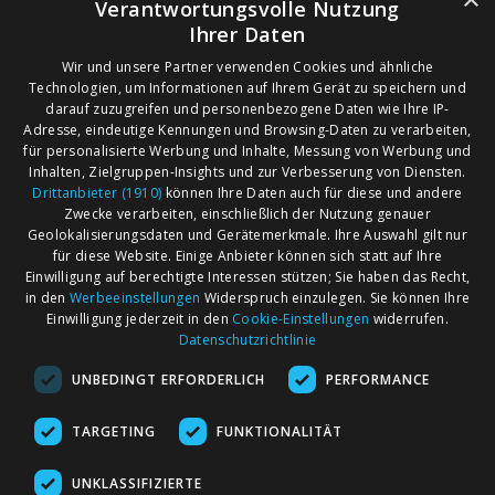
Verantwortungsvolle Nutzung
Ihrer Daten
Wir und unsere Partner verwenden Cookies und ähnliche
Technologien, um Informationen auf Ihrem Gerät zu speichern und
darauf zuzugreifen und personenbezogene Daten wie Ihre IP-
Adresse, eindeutige Kennungen und Browsing-Daten zu verarbeiten,
für personalisierte Werbung und Inhalte, Messung von Werbung und
Inhalten, Zielgruppen-Insights und zur Verbesserung von Diensten.
Drittanbieter (1910)
können Ihre Daten auch für diese und andere
Zwecke verarbeiten, einschließlich der Nutzung genauer
Geolokalisierungsdaten und Gerätemerkmale. Ihre Auswahl gilt nur
für diese Website. Einige Anbieter können sich statt auf Ihre
Einwilligung auf berechtigte Interessen stützen; Sie haben das Recht,
AGB
Märkte nach Bundesländern
in den
Werbeeinstellungen
Widerspruch einzulegen. Sie können Ihre
Impressum
Märkte nach PLZ
Einwilligung jederzeit in den
Cookie-Einstellungen
widerrufen.
Datenschutzrichtlinie
Datenschutz
Märkte nach Umkreis
UNBEDINGT ERFORDERLICH
PERFORMANCE
Kontakt
Flohmarkt
Werben bei marktcom
TARGETING
FUNKTIONALITÄT
UNKLASSIFIZIERTE