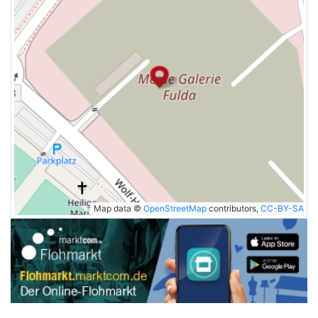
Map data ©
OpenStreetMap
contributors,
CC-BY-SA