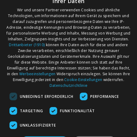
Ihrer Daten
Wir und unsere Partner verwenden Cookies und ähnliche
Technologien, um Informationen auf Ihrem Gerät zu speichern und
darauf zuzugreifen und personenbezogene Daten wie Ihre IP-
Adresse, eindeutige Kennungen und Browsing-Daten zu verarbeiten,
für personalisierte Werbung und Inhalte, Messung von Werbung und
Inhalten, Zielgruppen-Insights und zur Verbesserung von Diensten.
Drittanbieter (1910)
können Ihre Daten auch für diese und andere
Zwecke verarbeiten, einschließlich der Nutzung genauer
Geolokalisierungsdaten und Gerätemerkmale. Ihre Auswahl gilt nur
für diese Website. Einige Anbieter können sich statt auf Ihre
Einwilligung auf berechtigte Interessen stützen; Sie haben das Recht,
AGB
Märkte nach Bundesländern
in den
Werbeeinstellungen
Widerspruch einzulegen. Sie können Ihre
Impressum
Märkte nach PLZ
Einwilligung jederzeit in den
Cookie-Einstellungen
widerrufen.
Datenschutzrichtlinie
Datenschutz
Märkte nach Umkreis
UNBEDINGT ERFORDERLICH
PERFORMANCE
Kontakt
Flohmarkt
Werben bei marktcom
TARGETING
FUNKTIONALITÄT
UNKLASSIFIZIERTE