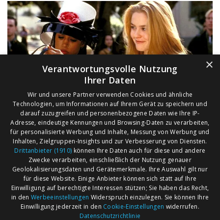
×
Verantwortungsvolle Nutzung
Ihrer Daten
Wir und unsere Partner verwenden Cookies und ähnliche
Technologien, um Informationen auf Ihrem Gerät zu speichern und
darauf zuzugreifen und personenbezogene Daten wie Ihre IP-
Adresse, eindeutige Kennungen und Browsing-Daten zu verarbeiten,
für personalisierte Werbung und Inhalte, Messung von Werbung und
Inhalten, Zielgruppen-Insights und zur Verbesserung von Diensten.
Drittanbieter (1910)
können Ihre Daten auch für diese und andere
Zwecke verarbeiten, einschließlich der Nutzung genauer
Geolokalisierungsdaten und Gerätemerkmale. Ihre Auswahl gilt nur
für diese Website. Einige Anbieter können sich statt auf Ihre
Einwilligung auf berechtigte Interessen stützen; Sie haben das Recht,
AGB
Märkte nach Bundesländern
in den
Werbeeinstellungen
Widerspruch einzulegen. Sie können Ihre
Impressum
Märkte nach PLZ
Einwilligung jederzeit in den
Cookie-Einstellungen
widerrufen.
Datenschutzrichtlinie
Datenschutz
Märkte nach Umkreis