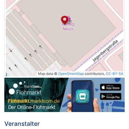
Map data ©
OpenStreetMap
contributors,
CC-BY-SA
Veranstalter