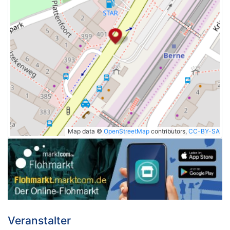
Map data ©
OpenStreetMap
contributors,
CC-BY-SA
Veranstalter