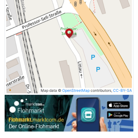
Map data ©
OpenStreetMap
contributors,
CC-BY-SA