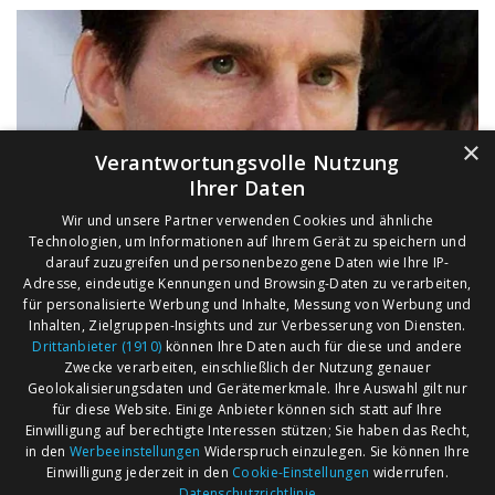
×
Verantwortungsvolle Nutzung
Ihrer Daten
Wir und unsere Partner verwenden Cookies und ähnliche
Technologien, um Informationen auf Ihrem Gerät zu speichern und
darauf zuzugreifen und personenbezogene Daten wie Ihre IP-
Adresse, eindeutige Kennungen und Browsing-Daten zu verarbeiten,
für personalisierte Werbung und Inhalte, Messung von Werbung und
Inhalten, Zielgruppen-Insights und zur Verbesserung von Diensten.
Drittanbieter (1910)
können Ihre Daten auch für diese und andere
Zwecke verarbeiten, einschließlich der Nutzung genauer
Geolokalisierungsdaten und Gerätemerkmale. Ihre Auswahl gilt nur
für diese Website. Einige Anbieter können sich statt auf Ihre
Einwilligung auf berechtigte Interessen stützen; Sie haben das Recht,
AGB
Märkte nach Bundesländern
in den
Werbeeinstellungen
Widerspruch einzulegen. Sie können Ihre
Impressum
Märkte nach PLZ
Einwilligung jederzeit in den
Cookie-Einstellungen
widerrufen.
Datenschutzrichtlinie