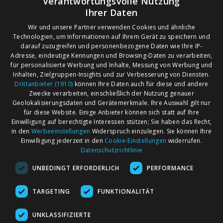
Verantwortungsvolle Nutzung
Ihrer Daten
Wir und unsere Partner verwenden Cookies und ähnliche
Technologien, um Informationen auf Ihrem Gerät zu speichern und
darauf zuzugreifen und personenbezogene Daten wie Ihre IP-
Adresse, eindeutige Kennungen und Browsing-Daten zu verarbeiten,
für personalisierte Werbung und Inhalte, Messung von Werbung und
Inhalten, Zielgruppen-Insights und zur Verbesserung von Diensten.
Drittanbieter (1910)
können Ihre Daten auch für diese und andere
Zwecke verarbeiten, einschließlich der Nutzung genauer
Geolokalisierungsdaten und Gerätemerkmale. Ihre Auswahl gilt nur
für diese Website. Einige Anbieter können sich statt auf Ihre
Einwilligung auf berechtigte Interessen stützen; Sie haben das Recht,
AGB
Märkte nach Bundesländern
in den
Werbeeinstellungen
Widerspruch einzulegen. Sie können Ihre
Impressum
Märkte nach PLZ
Einwilligung jederzeit in den
Cookie-Einstellungen
widerrufen.
Datenschutzrichtlinie
Datenschutz
Märkte nach Umkreis
UNBEDINGT ERFORDERLICH
PERFORMANCE
Kontakt
Flohmarkt
Werben bei marktcom
TARGETING
FUNKTIONALITÄT
UNKLASSIFIZIERTE