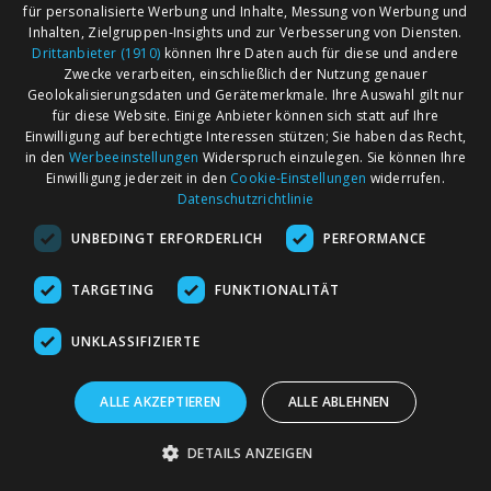
für personalisierte Werbung und Inhalte, Messung von Werbung und
Inhalten, Zielgruppen-Insights und zur Verbesserung von Diensten.
Drittanbieter (1910)
können Ihre Daten auch für diese und andere
Zwecke verarbeiten, einschließlich der Nutzung genauer
Geolokalisierungsdaten und Gerätemerkmale. Ihre Auswahl gilt nur
für diese Website. Einige Anbieter können sich statt auf Ihre
Einwilligung auf berechtigte Interessen stützen; Sie haben das Recht,
AGB
Märkte nach Bundesländern
in den
Werbeeinstellungen
Widerspruch einzulegen. Sie können Ihre
Impressum
Märkte nach PLZ
Einwilligung jederzeit in den
Cookie-Einstellungen
widerrufen.
Datenschutzrichtlinie
Datenschutz
Märkte nach Umkreis
UNBEDINGT ERFORDERLICH
PERFORMANCE
Kontakt
Flohmarkt
Werben bei marktcom
TARGETING
FUNKTIONALITÄT
UNKLASSIFIZIERTE
ALLE AKZEPTIEREN
ALLE ABLEHNEN
marktcom.de Deutschland GmbH © 2020
DETAILS ANZEIGEN