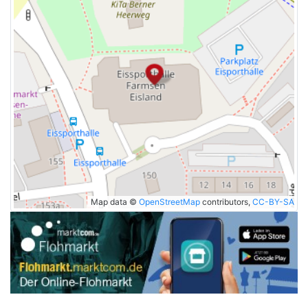
Map data ©
OpenStreetMap
contributors,
CC-BY-SA