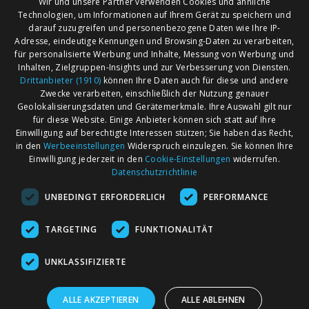
Wir und unsere Partner verwenden Cookies und ähnliche
Technologien, um Informationen auf Ihrem Gerät zu speichern und
darauf zuzugreifen und personenbezogene Daten wie Ihre IP-
Adresse, eindeutige Kennungen und Browsing-Daten zu verarbeiten,
für personalisierte Werbung und Inhalte, Messung von Werbung und
Inhalten, Zielgruppen-Insights und zur Verbesserung von Diensten.
Drittanbieter (1910)
können Ihre Daten auch für diese und andere
Zwecke verarbeiten, einschließlich der Nutzung genauer
Geolokalisierungsdaten und Gerätemerkmale. Ihre Auswahl gilt nur
für diese Website. Einige Anbieter können sich statt auf Ihre
Einwilligung auf berechtigte Interessen stützen; Sie haben das Recht,
AGB
Märkte nach Bundesländern
in den
Werbeeinstellungen
Widerspruch einzulegen. Sie können Ihre
Impressum
Märkte nach PLZ
Einwilligung jederzeit in den
Cookie-Einstellungen
widerrufen.
Datenschutzrichtlinie
Datenschutz
Märkte nach Umkreis
UNBEDINGT ERFORDERLICH
PERFORMANCE
Kontakt
Flohmarkt
Werben bei marktcom
TARGETING
FUNKTIONALITÄT
UNKLASSIFIZIERTE
ALLE AKZEPTIEREN
ALLE ABLEHNEN