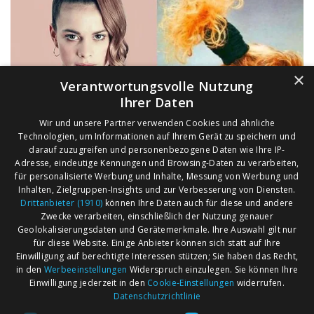
×
Verantwortungsvolle Nutzung
Ihrer Daten
Wir und unsere Partner verwenden Cookies und ähnliche
Technologien, um Informationen auf Ihrem Gerät zu speichern und
darauf zuzugreifen und personenbezogene Daten wie Ihre IP-
Adresse, eindeutige Kennungen und Browsing-Daten zu verarbeiten,
für personalisierte Werbung und Inhalte, Messung von Werbung und
Inhalten, Zielgruppen-Insights und zur Verbesserung von Diensten.
Drittanbieter (1910)
können Ihre Daten auch für diese und andere
Zwecke verarbeiten, einschließlich der Nutzung genauer
Geolokalisierungsdaten und Gerätemerkmale. Ihre Auswahl gilt nur
für diese Website. Einige Anbieter können sich statt auf Ihre
Einwilligung auf berechtigte Interessen stützen; Sie haben das Recht,
AGB
Märkte nach Bundesländern
in den
Werbeeinstellungen
Widerspruch einzulegen. Sie können Ihre
Impressum
Märkte nach PLZ
Einwilligung jederzeit in den
Cookie-Einstellungen
widerrufen.
Datenschutzrichtlinie
Datenschutz
Märkte nach Umkreis