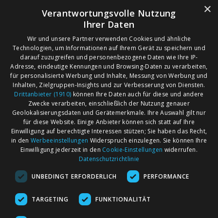
×
Verantwortungsvolle Nutzung
Ihrer Daten
Wir und unsere Partner verwenden Cookies und ähnliche
Technologien, um Informationen auf Ihrem Gerät zu speichern und
darauf zuzugreifen und personenbezogene Daten wie Ihre IP-
Adresse, eindeutige Kennungen und Browsing-Daten zu verarbeiten,
für personalisierte Werbung und Inhalte, Messung von Werbung und
Inhalten, Zielgruppen-Insights und zur Verbesserung von Diensten.
Drittanbieter (1910)
können Ihre Daten auch für diese und andere
Zwecke verarbeiten, einschließlich der Nutzung genauer
Geolokalisierungsdaten und Gerätemerkmale. Ihre Auswahl gilt nur
für diese Website. Einige Anbieter können sich statt auf Ihre
Einwilligung auf berechtigte Interessen stützen; Sie haben das Recht,
AGB
Märkte nach Bundesländern
in den
Werbeeinstellungen
Widerspruch einzulegen. Sie können Ihre
Impressum
Märkte nach PLZ
Einwilligung jederzeit in den
Cookie-Einstellungen
widerrufen.
Datenschutzrichtlinie
Datenschutz
Märkte nach Umkreis
UNBEDINGT ERFORDERLICH
PERFORMANCE
Kontakt
Flohmarkt
Werben bei marktcom
TARGETING
FUNKTIONALITÄT