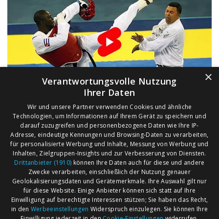
×
Verantwortungsvolle Nutzung
Ihrer Daten
Wir und unsere Partner verwenden Cookies und ähnliche
Technologien, um Informationen auf Ihrem Gerät zu speichern und
darauf zuzugreifen und personenbezogene Daten wie Ihre IP-
Adresse, eindeutige Kennungen und Browsing-Daten zu verarbeiten,
für personalisierte Werbung und Inhalte, Messung von Werbung und
Inhalten, Zielgruppen-Insights und zur Verbesserung von Diensten.
Drittanbieter (1910)
können Ihre Daten auch für diese und andere
Zwecke verarbeiten, einschließlich der Nutzung genauer
Geolokalisierungsdaten und Gerätemerkmale. Ihre Auswahl gilt nur
für diese Website. Einige Anbieter können sich statt auf Ihre
Einwilligung auf berechtigte Interessen stützen; Sie haben das Recht,
AGB
Märkte nach Bundesländern
in den
Werbeeinstellungen
Widerspruch einzulegen. Sie können Ihre
Impressum
Märkte nach PLZ
Einwilligung jederzeit in den
Cookie-Einstellungen
widerrufen.