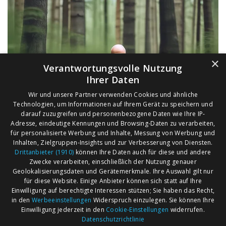
×
Verantwortungsvolle Nutzung
Ihrer Daten
Wir und unsere Partner verwenden Cookies und ähnliche
Technologien, um Informationen auf Ihrem Gerät zu speichern und
darauf zuzugreifen und personenbezogene Daten wie Ihre IP-
Adresse, eindeutige Kennungen und Browsing-Daten zu verarbeiten,
für personalisierte Werbung und Inhalte, Messung von Werbung und
Inhalten, Zielgruppen-Insights und zur Verbesserung von Diensten.
Drittanbieter (1910)
können Ihre Daten auch für diese und andere
Zwecke verarbeiten, einschließlich der Nutzung genauer
Geolokalisierungsdaten und Gerätemerkmale. Ihre Auswahl gilt nur
für diese Website. Einige Anbieter können sich statt auf Ihre
Einwilligung auf berechtigte Interessen stützen; Sie haben das Recht,
AGB
Märkte nach Bundesländern
in den
Werbeeinstellungen
Widerspruch einzulegen. Sie können Ihre
Impressum
Märkte nach PLZ
Einwilligung jederzeit in den
Cookie-Einstellungen
widerrufen.
Datenschutzrichtlinie
Datenschutz
Märkte nach Umkreis