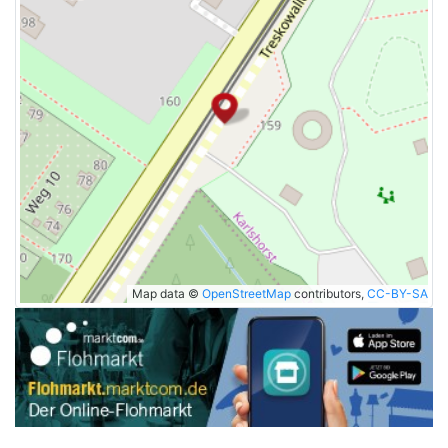
Map data ©
OpenStreetMap
contributors,
CC-BY-SA