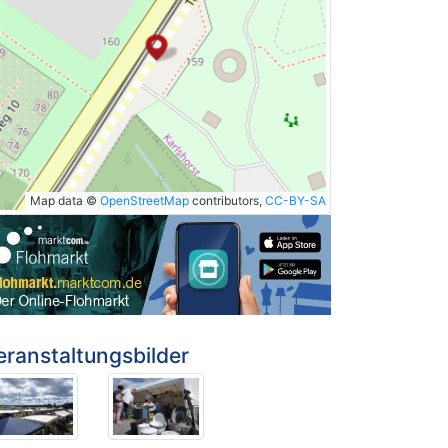
Map data ©
OpenStreetMap
contributors,
CC-BY-SA
eranstaltungsbilder