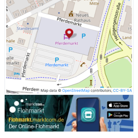
Map data ©
OpenStreetMap
contributors,
CC-BY-SA