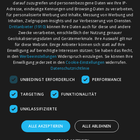
darauf zuzugreifen und personenbezogene Daten wie Ihre IP-
Adresse, eindeutige Kennungen und Browsing-Daten zu verarbeiten,
für personalisierte Werbung und Inhalte, Messung von Werbung und
Inhalten, Zielgruppen-Insights und zur Verbesserung von Diensten.
Drittanbieter (1910)
können Ihre Daten auch für diese und andere
Zwecke verarbeiten, einschließlich der Nutzung genauer
Geolokalisierungsdaten und Gerätemerkmale. Ihre Auswahl gilt nur
für diese Website. Einige Anbieter können sich statt auf Ihre
Einwilligung auf berechtigte Interessen stützen; Sie haben das Recht,
AGB
Märkte nach Bundesländern
in den
Werbeeinstellungen
Widerspruch einzulegen. Sie können Ihre
Impressum
Märkte nach PLZ
Einwilligung jederzeit in den
Cookie-Einstellungen
widerrufen.
Datenschutzrichtlinie
Datenschutz
Märkte nach Umkreis
UNBEDINGT ERFORDERLICH
PERFORMANCE
Kontakt
Flohmarkt
Werben bei marktcom
TARGETING
FUNKTIONALITÄT
UNKLASSIFIZIERTE
ALLE AKZEPTIEREN
ALLE ABLEHNEN
marktcom.de Deutschland GmbH © 2020