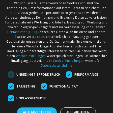
Wir und unsere Partner verwenden Cookies und ähnliche
Technologien, um Informationen auf Ihrem Gerät zu speichern und
darauf zuzugreifen und personenbezogene Daten wie Ihre IP-
Adresse, eindeutige Kennungen und Browsing-Daten zu verarbeiten,
für personalisierte Werbung und Inhalte, Messung von Werbung und
Inhalten, Zielgruppen-Insights und zur Verbesserung von Diensten.
Drittanbieter (1910)
können Ihre Daten auch für diese und andere
Zwecke verarbeiten, einschließlich der Nutzung genauer
Geolokalisierungsdaten und Gerätemerkmale. Ihre Auswahl gilt nur
für diese Website. Einige Anbieter können sich statt auf Ihre
Einwilligung auf berechtigte Interessen stützen; Sie haben das Recht,
AGB
Märkte nach Bundesländern
in den
Werbeeinstellungen
Widerspruch einzulegen. Sie können Ihre
Impressum
Märkte nach PLZ
Einwilligung jederzeit in den
Cookie-Einstellungen
widerrufen.
Datenschutzrichtlinie
Datenschutz
Märkte nach Umkreis
UNBEDINGT ERFORDERLICH
PERFORMANCE
Kontakt
Flohmarkt
Werben bei marktcom
TARGETING
FUNKTIONALITÄT
UNKLASSIFIZIERTE
ALLE AKZEPTIEREN
ALLE ABLEHNEN