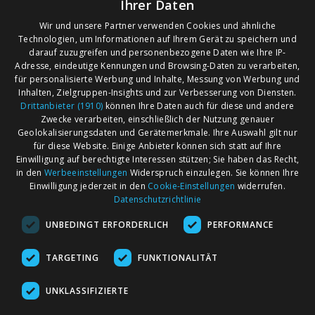
Ihrer Daten
Wir und unsere Partner verwenden Cookies und ähnliche
Technologien, um Informationen auf Ihrem Gerät zu speichern und
darauf zuzugreifen und personenbezogene Daten wie Ihre IP-
Adresse, eindeutige Kennungen und Browsing-Daten zu verarbeiten,
für personalisierte Werbung und Inhalte, Messung von Werbung und
Inhalten, Zielgruppen-Insights und zur Verbesserung von Diensten.
Drittanbieter (1910)
können Ihre Daten auch für diese und andere
Zwecke verarbeiten, einschließlich der Nutzung genauer
Geolokalisierungsdaten und Gerätemerkmale. Ihre Auswahl gilt nur
für diese Website. Einige Anbieter können sich statt auf Ihre
Einwilligung auf berechtigte Interessen stützen; Sie haben das Recht,
AGB
Märkte nach Bundesländern
in den
Werbeeinstellungen
Widerspruch einzulegen. Sie können Ihre
Impressum
Märkte nach PLZ
Einwilligung jederzeit in den
Cookie-Einstellungen
widerrufen.
Datenschutzrichtlinie
Datenschutz
Märkte nach Umkreis
UNBEDINGT ERFORDERLICH
PERFORMANCE
Kontakt
Flohmarkt
Werben bei marktcom
TARGETING
FUNKTIONALITÄT
UNKLASSIFIZIERTE