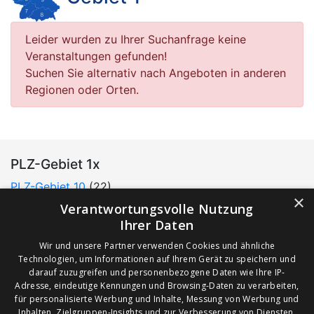
Leider wurden zu Ihrer Suchanfrage keine
Veranstaltungen gefunden!
Suchen Sie alternativ nach Angeboten in anderen
Regionen oder Orten.
PLZ-Gebiet 1x
PLZ-Gebiet 10
(22)
×
PLZ-Gebiet 11 (0)
Verantwortungsvolle Nutzung
PLZ-Gebiet 12
(52)
Ihrer Daten
PLZ-Gebiet 13
(57)
Wir und unsere Partner verwenden Cookies und ähnliche
PLZ-Gebiet 14
(36)
Technologien, um Informationen auf Ihrem Gerät zu speichern und
PLZ-Gebiet 15
(11)
darauf zuzugreifen und personenbezogene Daten wie Ihre IP-
Adresse, eindeutige Kennungen und Browsing-Daten zu verarbeiten,
PLZ-Gebiet 16
(30)
für personalisierte Werbung und Inhalte, Messung von Werbung und
PLZ-Gebiet 17
(48)
Inhalten, Zielgruppen-Insights und zur Verbesserung von Diensten.