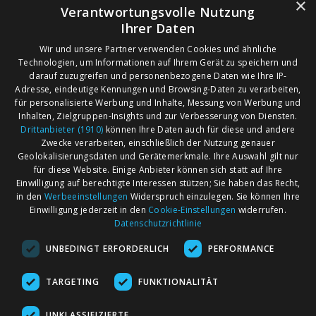
×
Verantwortungsvolle Nutzung
Ihrer Daten
Wir und unsere Partner verwenden Cookies und ähnliche
Technologien, um Informationen auf Ihrem Gerät zu speichern und
darauf zuzugreifen und personenbezogene Daten wie Ihre IP-
Adresse, eindeutige Kennungen und Browsing-Daten zu verarbeiten,
für personalisierte Werbung und Inhalte, Messung von Werbung und
Inhalten, Zielgruppen-Insights und zur Verbesserung von Diensten.
Drittanbieter (1910)
können Ihre Daten auch für diese und andere
Zwecke verarbeiten, einschließlich der Nutzung genauer
Geolokalisierungsdaten und Gerätemerkmale. Ihre Auswahl gilt nur
für diese Website. Einige Anbieter können sich statt auf Ihre
Einwilligung auf berechtigte Interessen stützen; Sie haben das Recht,
AGB
Märkte nach Bundesländern
in den
Werbeeinstellungen
Widerspruch einzulegen. Sie können Ihre
Impressum
Märkte nach PLZ
Einwilligung jederzeit in den
Cookie-Einstellungen
widerrufen.
Datenschutzrichtlinie
Datenschutz
Märkte nach Umkreis
UNBEDINGT ERFORDERLICH
PERFORMANCE
Kontakt
Flohmarkt
Werben bei marktcom
TARGETING
FUNKTIONALITÄT
UNKLASSIFIZIERTE