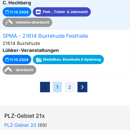
C. Hochberg
11.10.2026
Floh-, Trödel- & Jahrmarkt
teilweise überdacht
SPMA - 21614 Buxtehude Festhalle
21614 Buxtehude
Lübker-Veranstaltungen
11.10.2026
Modellbau, Eisenbahn & Spielzeug
überdacht
1
2
PLZ-Gebiet 21x
PLZ-Gebiet 20
(69)