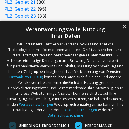
PLZ-Gebiet 21
(30)
PLZ-Gebiet 22
(95)
PLZ-Gebiet 23
(33)
PLZ-Gebiet 24
(77)
×
Verantwortungsvolle Nutzung
PLZ-Gebiet 25
(79)
Ihrer Daten
PLZ-Gebiet 26
(56)
PLZ-Gebiet 27
(20)
Wir und unsere Partner verwenden Cookies und ähnliche
Technologien, um Informationen auf Ihrem Gerät zu speichern und
PLZ-Gebiet 28
(32)
darauf zuzugreifen und personenbezogene Daten wie Ihre IP-
PLZ-Gebiet 29
(21)
Adresse, eindeutige Kennungen und Browsing-Daten zu verarbeiten,
für personalisierte Werbung und Inhalte, Messung von Werbung und
Inhalten, Zielgruppen-Insights und zur Verbesserung von Diensten.
AGB
Märkte nach Bundesländern
Drittanbieter (1910)
können Ihre Daten auch für diese und andere
Zwecke verarbeiten, einschließlich der Nutzung genauer
Impressum
Märkte nach PLZ
Geolokalisierungsdaten und Gerätemerkmale. Ihre Auswahl gilt nur
Datenschutz
Märkte nach Umkreis
für diese Website. Einige Anbieter können sich statt auf Ihre
Einwilligung auf berechtigte Interessen stützen; Sie haben das Recht,
Kontakt
Flohmarkt
in den
Werbeeinstellungen
Widerspruch einzulegen. Sie können Ihre
Werben bei marktcom
Einwilligung jederzeit in den
Cookie-Einstellungen
widerrufen.
Datenschutzrichtlinie
UNBEDINGT ERFORDERLICH
PERFORMANCE