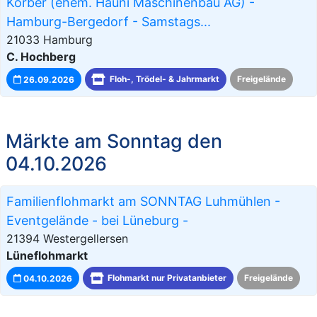
Körber (ehem. Hauni Maschinenbau AG) -
Hamburg-Bergedorf - Samstags...
21033 Hamburg
C. Hochberg
26.09.2026
Floh-, Trödel- & Jahrmarkt
Freigelände
Märkte am Sonntag den
04.10.2026
Familienflohmarkt am SONNTAG Luhmühlen -
Eventgelände - bei Lüneburg -
21394 Westergellersen
Lüneflohmarkt
04.10.2026
Flohmarkt nur Privatanbieter
Freigelände