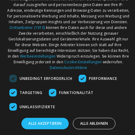
PLZ-Gebiet 28
(32)
darauf zuzugreifen und personenbezogene Daten wie Ihre IP-
PLZ-Gebiet 29
(21)
Adresse, eindeutige Kennungen und Browsing-Daten zu verarbeiten,
für personalisierte Werbung und Inhalte, Messung von Werbung und
Inhalten, Zielgruppen-Insights und zur Verbesserung von Diensten.
Drittanbieter (1910)
können Ihre Daten auch für diese und andere
AGB
Märkte nach Bundesländern
Zwecke verarbeiten, einschließlich der Nutzung genauer
Impressum
Märkte nach PLZ
Geolokalisierungsdaten und Gerätemerkmale. Ihre Auswahl gilt nur
für diese Website. Einige Anbieter können sich statt auf Ihre
Datenschutz
Märkte nach Umkreis
Einwilligung auf berechtigte Interessen stützen; Sie haben das Recht,
Kontakt
Flohmarkt
in den
Werbeeinstellungen
Widerspruch einzulegen. Sie können Ihre
Einwilligung jederzeit in den
Cookie-Einstellungen
widerrufen.
Werben bei marktcom
Datenschutzrichtlinie
UNBEDINGT ERFORDERLICH
PERFORMANCE
TARGETING
FUNKTIONALITÄT
UNKLASSIFIZIERTE
marktcom.de Deutschland GmbH © 2020
ALLE AKZEPTIEREN
ALLE ABLEHNEN