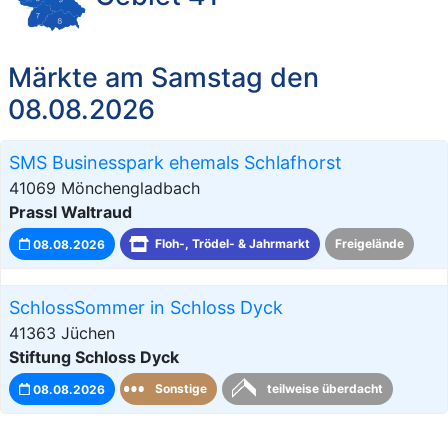
Märkte am Samstag den
08.08.2026
SMS Businesspark ehemals Schlafhorst
41069 Mönchengladbach
Prassl Waltraud
08.08.2026
Floh-, Trödel- & Jahrmarkt
Freigelände
SchlossSommer in Schloss Dyck
41363 Jüchen
Stiftung Schloss Dyck
08.08.2026
Sonstige
teilweise überdacht