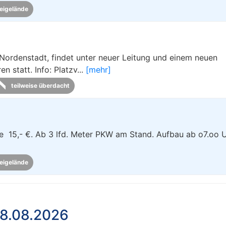
eigelände
Nordenstadt, findet unter neuer Leitung und einem neuen
 statt. Info: Platzv...
[mehr]
teilweise überdacht
e 15,- €. Ab 3 lfd. Meter PKW am Stand. Aufbau ab o7.oo U
eigelände
18.08.2026