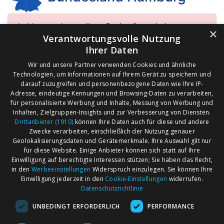
Leider wurden zu Ihrer Suchanfrage keine
×
Verantwortungsvolle Nutzung
Veranstaltungen gefunden!
Ihrer Daten
Suchen Sie alternativ nach Angeboten in anderen
Regionen oder Orten.
Wir und unsere Partner verwenden Cookies und ähnliche
Technologien, um Informationen auf Ihrem Gerät zu speichern und
darauf zuzugreifen und personenbezogene Daten wie Ihre IP-
Adresse, eindeutige Kennungen und Browsing-Daten zu verarbeiten,
für personalisierte Werbung und Inhalte, Messung von Werbung und
Inhalten, Zielgruppen-Insights und zur Verbesserung von Diensten.
Landkreise in Hamburg
Drittanbieter (1910)
können Ihre Daten auch für diese und andere
Hamburg (124)
Zwecke verarbeiten, einschließlich der Nutzung genauer
Geolokalisierungsdaten und Gerätemerkmale. Ihre Auswahl gilt nur
für diese Website. Einige Anbieter können sich statt auf Ihre
Einwilligung auf berechtigte Interessen stützen; Sie haben das Recht,
AGB
Märkte nach Bundesländern
in den
Werbeeinstellungen
Widerspruch einzulegen. Sie können Ihre
Impressum
Märkte nach PLZ
Einwilligung jederzeit in den
Cookie-Einstellungen
widerrufen.
Datenschutzrichtlinie
Datenschutz
Märkte nach Umkreis
UNBEDINGT ERFORDERLICH
PERFORMANCE
Kontakt
Flohmarkt
Werben bei marktcom