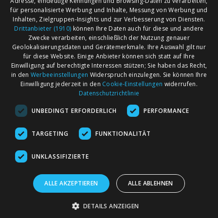
Adresse, eindeutige Kennungen und Browsing-Daten zu verarbeiten,
für personalisierte Werbung und Inhalte, Messung von Werbung und
Inhalten, Zielgruppen-Insights und zur Verbesserung von Diensten.
Drittanbieter (1910)
können Ihre Daten auch für diese und andere
Zwecke verarbeiten, einschließlich der Nutzung genauer
Geolokalisierungsdaten und Gerätemerkmale. Ihre Auswahl gilt nur
für diese Website. Einige Anbieter können sich statt auf Ihre
Einwilligung auf berechtigte Interessen stützen; Sie haben das Recht,
AGB
Märkte nach Bundesländern
in den
Werbeeinstellungen
Widerspruch einzulegen. Sie können Ihre
Impressum
Märkte nach PLZ
Einwilligung jederzeit in den
Cookie-Einstellungen
widerrufen.
Datenschutzrichtlinie
Datenschutz
Märkte nach Umkreis
UNBEDINGT ERFORDERLICH
PERFORMANCE
Kontakt
Flohmarkt
Werben bei marktcom
TARGETING
FUNKTIONALITÄT
UNKLASSIFIZIERTE
ALLE AKZEPTIEREN
ALLE ABLEHNEN
marktcom.de Deutschland GmbH © 2020
DETAILS ANZEIGEN