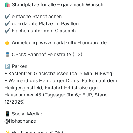
🛍️ Standplätze für alle – ganz nach Wunsch:
✔️ einfache Standflächen
✔️ überdachte Plätze im Pavillon
✔️ Flächen unter dem Glasdach
👉 Anmeldung: www.marktkultur-hamburg.de
🚆 ÖPNV: Bahnhof Feldstraße (U3)
🅿️ Parken:
• Kostenfrei: Glacischaussee (ca. 5 Min. Fußweg)
• Während des Hamburger Doms: Parken auf dem
Heiligengeistfeld, Einfahrt Feldstraße ggü.
Hausnummer 48 (Tagesgebühr 6,- EUR, Stand
12/2025)
📱 Social Media:
@flohschanze
✨ Wir freuen uns auf Dich!