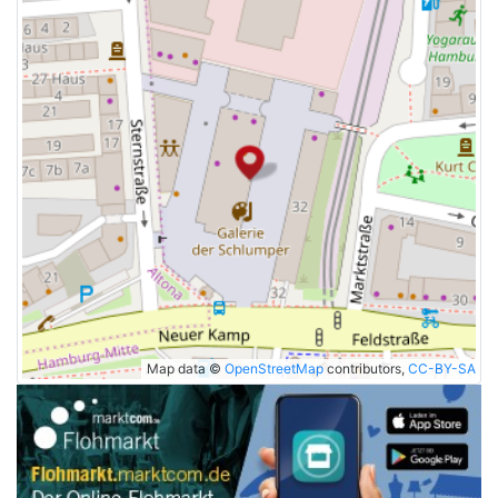
Map data ©
OpenStreetMap
contributors,
CC-BY-SA