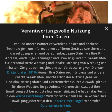
×
Verantwortungsvolle Nutzung
Ihrer Daten
Wir und unsere Partner verwenden Cookies und ähnliche
Technologien, um Informationen auf Ihrem Gerät zu speichern und
darauf zuzugreifen und personenbezogene Daten wie Ihre IP-
Adresse, eindeutige Kennungen und Browsing-Daten zu verarbeiten,
für personalisierte Werbung und Inhalte, Messung von Werbung und
Inhalten, Zielgruppen-Insights und zur Verbesserung von Diensten.
Drittanbieter (1910)
können Ihre Daten auch für diese und andere
Zwecke verarbeiten, einschließlich der Nutzung genauer
Geolokalisierungsdaten und Gerätemerkmale. Ihre Auswahl gilt nur
für diese Website. Einige Anbieter können sich statt auf Ihre
Einwilligung auf berechtigte Interessen stützen; Sie haben das Recht,
AGB
Märkte nach Bundesländern
in den
Werbeeinstellungen
Widerspruch einzulegen. Sie können Ihre
Impressum
Märkte nach PLZ
Einwilligung jederzeit in den
Cookie-Einstellungen
widerrufen.
Datenschutzrichtlinie
Datenschutz
Märkte nach Umkreis