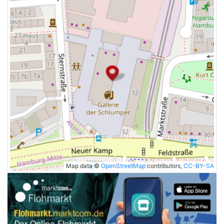
Map data ©
OpenStreetMap
contributors,
CC-BY-SA