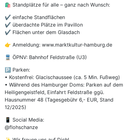
🛍️ Standplätze für alle – ganz nach Wunsch:
✔️ einfache Standflächen
✔️ überdachte Plätze im Pavillon
✔️ Flächen unter dem Glasdach
👉 Anmeldung: www.marktkultur-hamburg.de
🚆 ÖPNV: Bahnhof Feldstraße (U3)
🅿️ Parken:
• Kostenfrei: Glacischaussee (ca. 5 Min. Fußweg)
• Während des Hamburger Doms: Parken auf dem
Heiligengeistfeld, Einfahrt Feldstraße ggü.
Hausnummer 48 (Tagesgebühr 6,- EUR, Stand
12/2025)
📱 Social Media:
@flohschanze
✨ Wir freuen uns auf Dich!