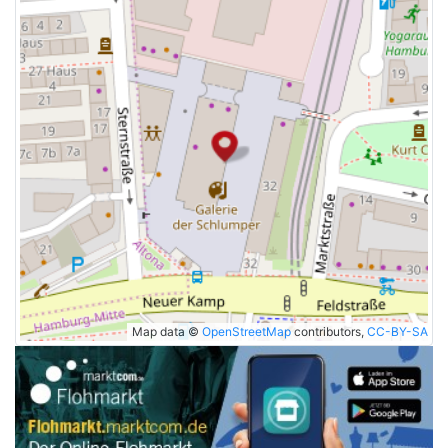
Map data ©
OpenStreetMap
contributors,
CC-BY-SA