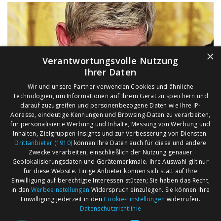
×
Verantwortungsvolle Nutzung
Ihrer Daten
Wir und unsere Partner verwenden Cookies und ähnliche
Technologien, um Informationen auf Ihrem Gerät zu speichern und
darauf zuzugreifen und personenbezogene Daten wie Ihre IP-
Adresse, eindeutige Kennungen und Browsing-Daten zu verarbeiten,
für personalisierte Werbung und Inhalte, Messung von Werbung und
Inhalten, Zielgruppen-Insights und zur Verbesserung von Diensten.
Drittanbieter (1910)
können Ihre Daten auch für diese und andere
Zwecke verarbeiten, einschließlich der Nutzung genauer
Geolokalisierungsdaten und Gerätemerkmale. Ihre Auswahl gilt nur
für diese Website. Einige Anbieter können sich statt auf Ihre
Einwilligung auf berechtigte Interessen stützen; Sie haben das Recht,
AGB
Märkte nach Bundesländern
in den
Werbeeinstellungen
Widerspruch einzulegen. Sie können Ihre
Impressum
Märkte nach PLZ
Einwilligung jederzeit in den
Cookie-Einstellungen
widerrufen.
Datenschutzrichtlinie
Datenschutz
Märkte nach Umkreis