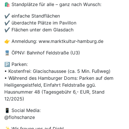
🛍️ Standplätze für alle – ganz nach Wunsch:
✔️ einfache Standflächen
✔️ überdachte Plätze im Pavillon
✔️ Flächen unter dem Glasdach
👉 Anmeldung: www.marktkultur-hamburg.de
🚆 ÖPNV: Bahnhof Feldstraße (U3)
🅿️ Parken:
• Kostenfrei: Glacischaussee (ca. 5 Min. Fußweg)
• Während des Hamburger Doms: Parken auf dem
Heiligengeistfeld, Einfahrt Feldstraße ggü.
Hausnummer 48 (Tagesgebühr 6,- EUR, Stand
12/2025)
📱 Social Media:
@flohschanze
✨ Wir freuen uns auf Dich!