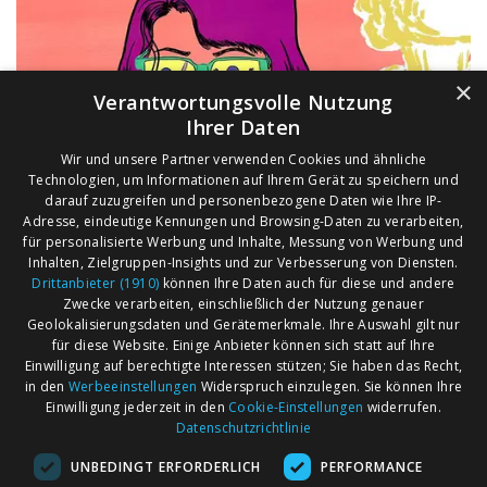
×
Verantwortungsvolle Nutzung
Ihrer Daten
Wir und unsere Partner verwenden Cookies und ähnliche
Technologien, um Informationen auf Ihrem Gerät zu speichern und
darauf zuzugreifen und personenbezogene Daten wie Ihre IP-
Adresse, eindeutige Kennungen und Browsing-Daten zu verarbeiten,
für personalisierte Werbung und Inhalte, Messung von Werbung und
Inhalten, Zielgruppen-Insights und zur Verbesserung von Diensten.
Drittanbieter (1910)
können Ihre Daten auch für diese und andere
Zwecke verarbeiten, einschließlich der Nutzung genauer
Geolokalisierungsdaten und Gerätemerkmale. Ihre Auswahl gilt nur
für diese Website. Einige Anbieter können sich statt auf Ihre
Einwilligung auf berechtigte Interessen stützen; Sie haben das Recht,
AGB
Märkte nach Bundesländern
in den
Werbeeinstellungen
Widerspruch einzulegen. Sie können Ihre
Impressum
Märkte nach PLZ
Einwilligung jederzeit in den
Cookie-Einstellungen
widerrufen.
Datenschutzrichtlinie
Datenschutz
Märkte nach Umkreis
UNBEDINGT ERFORDERLICH
PERFORMANCE
Kontakt
Flohmarkt