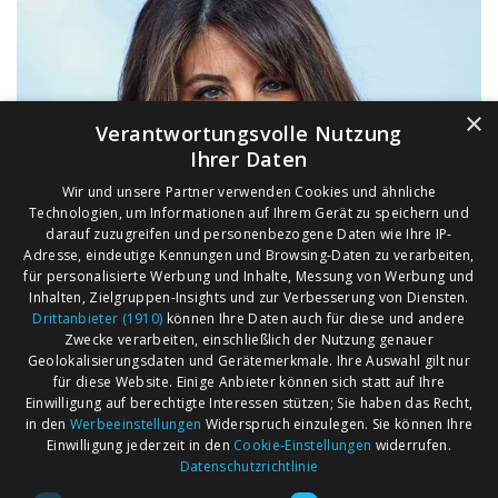
×
Verantwortungsvolle Nutzung
Ihrer Daten
Wir und unsere Partner verwenden Cookies und ähnliche
Technologien, um Informationen auf Ihrem Gerät zu speichern und
darauf zuzugreifen und personenbezogene Daten wie Ihre IP-
Adresse, eindeutige Kennungen und Browsing-Daten zu verarbeiten,
für personalisierte Werbung und Inhalte, Messung von Werbung und
Inhalten, Zielgruppen-Insights und zur Verbesserung von Diensten.
Drittanbieter (1910)
können Ihre Daten auch für diese und andere
Zwecke verarbeiten, einschließlich der Nutzung genauer
Geolokalisierungsdaten und Gerätemerkmale. Ihre Auswahl gilt nur
für diese Website. Einige Anbieter können sich statt auf Ihre
Einwilligung auf berechtigte Interessen stützen; Sie haben das Recht,
AGB
Märkte nach Bundesländern
in den
Werbeeinstellungen
Widerspruch einzulegen. Sie können Ihre
Impressum
Märkte nach PLZ
Einwilligung jederzeit in den
Cookie-Einstellungen
widerrufen.
Datenschutzrichtlinie
Datenschutz
Märkte nach Umkreis