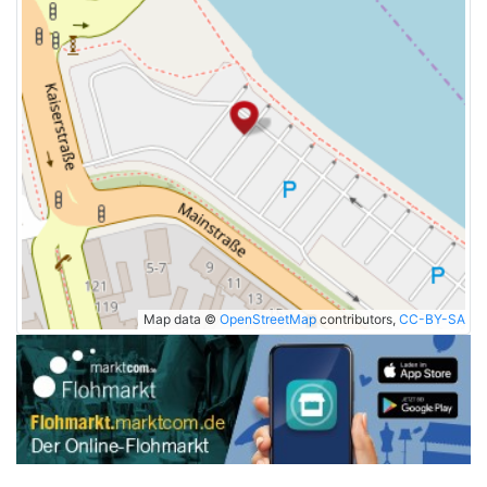
Map data ©
OpenStreetMap
contributors,
CC-BY-SA