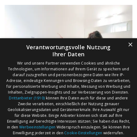
×
Verantwortungsvolle Nutzung
Ihrer Daten
Wir und unsere Partner verwenden Cookies und ähnliche
Technologien, um Informationen auf Ihrem Gerät zu speichern und
darauf zuzugreifen und personenbezogene Daten wie Ihre IP-
Adresse, eindeutige Kennungen und Browsing-Daten zu verarbeiten,
für personalisierte Werbung und Inhalte, Messung von Werbung und
Inhalten, Zielgruppen-Insights und zur Verbesserung von Diensten.
Drittanbieter (1910)
können Ihre Daten auch für diese und andere
Zwecke verarbeiten, einschließlich der Nutzung genauer
Geolokalisierungsdaten und Gerätemerkmale. Ihre Auswahl gilt nur
für diese Website. Einige Anbieter können sich statt auf Ihre
Einwilligung auf berechtigte Interessen stützen; Sie haben das Recht,
AGB
Märkte nach Bundesländern
in den
Werbeeinstellungen
Widerspruch einzulegen. Sie können Ihre
Impressum
Märkte nach PLZ
Einwilligung jederzeit in den
Cookie-Einstellungen
widerrufen.