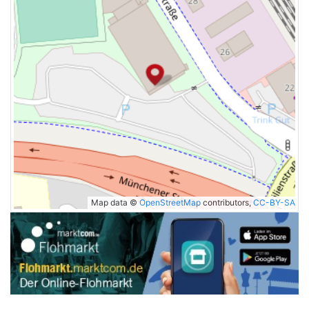
Map data ©
OpenStreetMap
contributors,
CC-BY-SA