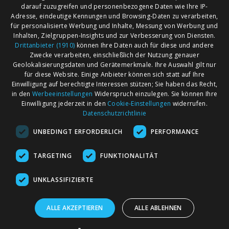
darauf zuzugreifen und personenbezogene Daten wie Ihre IP-
Adresse, eindeutige Kennungen und Browsing-Daten zu verarbeiten,
für personalisierte Werbung und Inhalte, Messung von Werbung und
Inhalten, Zielgruppen-Insights und zur Verbesserung von Diensten.
Drittanbieter (1910)
können Ihre Daten auch für diese und andere
Zwecke verarbeiten, einschließlich der Nutzung genauer
Geolokalisierungsdaten und Gerätemerkmale. Ihre Auswahl gilt nur
für diese Website. Einige Anbieter können sich statt auf Ihre
Einwilligung auf berechtigte Interessen stützen; Sie haben das Recht,
AGB
Märkte nach Bundesländern
in den
Werbeeinstellungen
Widerspruch einzulegen. Sie können Ihre
Impressum
Märkte nach PLZ
Einwilligung jederzeit in den
Cookie-Einstellungen
widerrufen.
Datenschutzrichtlinie
Datenschutz
Märkte nach Umkreis
UNBEDINGT ERFORDERLICH
PERFORMANCE
Kontakt
Flohmarkt
Werben bei marktcom
TARGETING
FUNKTIONALITÄT
UNKLASSIFIZIERTE
ALLE AKZEPTIEREN
ALLE ABLEHNEN
marktcom.de Deutschland GmbH © 2020