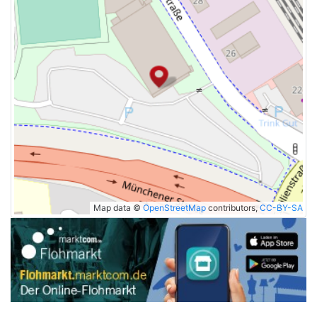
Map data ©
OpenStreetMap
contributors,
CC-BY-SA