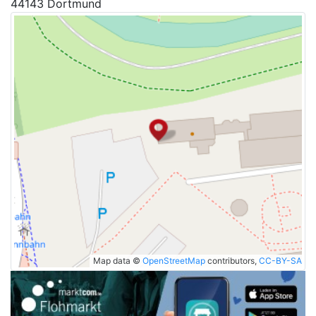
44143 Dortmund
Map data ©
OpenStreetMap
contributors,
CC-BY-SA