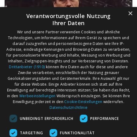
×
Verantwortungsvolle Nutzung
Ihrer Daten
Wir und unsere Partner verwenden Cookies und ähnliche
Technologien, um Informationen auf Ihrem Gerät zu speichern und
darauf zuzugreifen und personenbezogene Daten wie Ihre IP-
Adresse, eindeutige Kennungen und Browsing-Daten zu verarbeiten,
für personalisierte Werbung und Inhalte, Messung von Werbung und
Inhalten, Zielgruppen-Insights und zur Verbesserung von Diensten.
Drittanbieter (1910)
können Ihre Daten auch für diese und andere
Zwecke verarbeiten, einschließlich der Nutzung genauer
Geolokalisierungsdaten und Gerätemerkmale. Ihre Auswahl gilt nur
für diese Website. Einige Anbieter können sich statt auf Ihre
Einwilligung auf berechtigte Interessen stützen; Sie haben das Recht,
AGB
Märkte nach Bundesländern
in den
Werbeeinstellungen
Widerspruch einzulegen. Sie können Ihre
Impressum
Märkte nach PLZ
Einwilligung jederzeit in den
Cookie-Einstellungen
widerrufen.
Datenschutzrichtlinie
Datenschutz
Märkte nach Umkreis
UNBEDINGT ERFORDERLICH
PERFORMANCE
Kontakt
Flohmarkt
Werben bei marktcom
TARGETING
FUNKTIONALITÄT