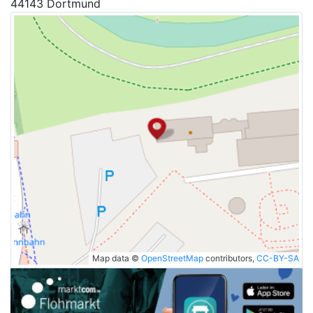
44143 Dortmund
Map data ©
OpenStreetMap
contributors,
CC-BY-SA