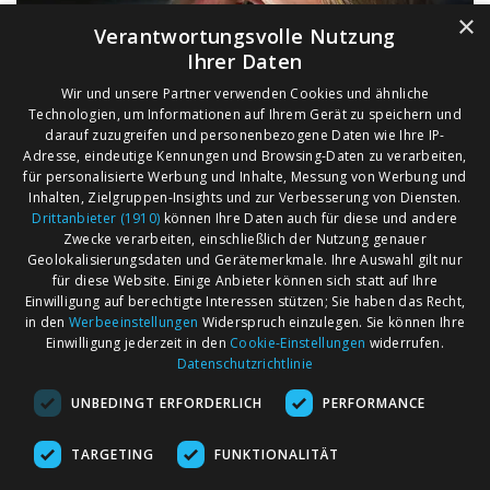
×
Verantwortungsvolle Nutzung
Ihrer Daten
Wir und unsere Partner verwenden Cookies und ähnliche
Technologien, um Informationen auf Ihrem Gerät zu speichern und
darauf zuzugreifen und personenbezogene Daten wie Ihre IP-
Adresse, eindeutige Kennungen und Browsing-Daten zu verarbeiten,
für personalisierte Werbung und Inhalte, Messung von Werbung und
Inhalten, Zielgruppen-Insights und zur Verbesserung von Diensten.
Drittanbieter (1910)
können Ihre Daten auch für diese und andere
Zwecke verarbeiten, einschließlich der Nutzung genauer
Geolokalisierungsdaten und Gerätemerkmale. Ihre Auswahl gilt nur
für diese Website. Einige Anbieter können sich statt auf Ihre
Einwilligung auf berechtigte Interessen stützen; Sie haben das Recht,
AGB
Märkte nach Bundesländern
in den
Werbeeinstellungen
Widerspruch einzulegen. Sie können Ihre
Impressum
Märkte nach PLZ
Einwilligung jederzeit in den
Cookie-Einstellungen
widerrufen.
Datenschutzrichtlinie
Datenschutz
Märkte nach Umkreis
UNBEDINGT ERFORDERLICH
PERFORMANCE
Kontakt
Flohmarkt
Werben bei marktcom
TARGETING
FUNKTIONALITÄT