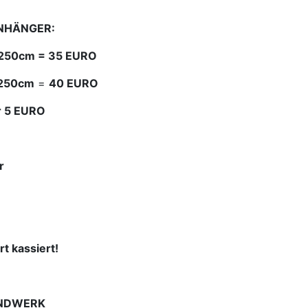
NHÄNGER:
s 250cm = 35 EURO
 250cm
=
40 EURO
r 5 EURO
r
t kassiert!
ANDWERK