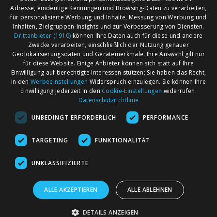
Adresse, eindeutige Kennungen und Browsing-Daten zu verarbeiten,
für personalisierte Werbung und Inhalte, Messung von Werbung und
Inhalten, Zielgruppen-Insights und zur Verbesserung von Diensten.
Drittanbieter (1910)
können Ihre Daten auch für diese und andere
Zwecke verarbeiten, einschließlich der Nutzung genauer
Geolokalisierungsdaten und Gerätemerkmale. Ihre Auswahl gilt nur
für diese Website. Einige Anbieter können sich statt auf Ihre
Einwilligung auf berechtigte Interessen stützen; Sie haben das Recht,
AGB
Märkte nach Bundesländern
in den
Werbeeinstellungen
Widerspruch einzulegen. Sie können Ihre
Impressum
Märkte nach PLZ
Einwilligung jederzeit in den
Cookie-Einstellungen
widerrufen.
Datenschutzrichtlinie
Datenschutz
Märkte nach Umkreis
UNBEDINGT ERFORDERLICH
PERFORMANCE
Kontakt
Flohmarkt
Werben bei marktcom
TARGETING
FUNKTIONALITÄT
UNKLASSIFIZIERTE
ALLE AKZEPTIEREN
ALLE ABLEHNEN
marktcom.de Deutschland GmbH © 2020
DETAILS ANZEIGEN