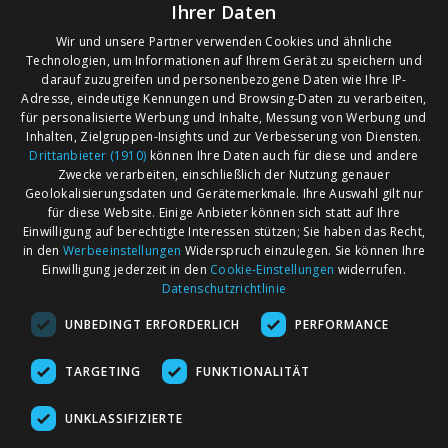
Ihrer Daten
Wir und unsere Partner verwenden Cookies und ähnliche
Technologien, um Informationen auf Ihrem Gerät zu speichern und
darauf zuzugreifen und personenbezogene Daten wie Ihre IP-
Adresse, eindeutige Kennungen und Browsing-Daten zu verarbeiten,
für personalisierte Werbung und Inhalte, Messung von Werbung und
Inhalten, Zielgruppen-Insights und zur Verbesserung von Diensten.
Drittanbieter (1910)
können Ihre Daten auch für diese und andere
Zwecke verarbeiten, einschließlich der Nutzung genauer
Geolokalisierungsdaten und Gerätemerkmale. Ihre Auswahl gilt nur
für diese Website. Einige Anbieter können sich statt auf Ihre
Einwilligung auf berechtigte Interessen stützen; Sie haben das Recht,
AGB
Märkte nach Bundesländern
in den
Werbeeinstellungen
Widerspruch einzulegen. Sie können Ihre
Impressum
Märkte nach PLZ
Einwilligung jederzeit in den
Cookie-Einstellungen
widerrufen.
Datenschutzrichtlinie
Datenschutz
Märkte nach Umkreis
UNBEDINGT ERFORDERLICH
PERFORMANCE
Kontakt
Flohmarkt
Werben bei marktcom
TARGETING
FUNKTIONALITÄT
UNKLASSIFIZIERTE