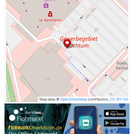
Map data ©
OpenStreetMap
contributors,
CC-BY-SA