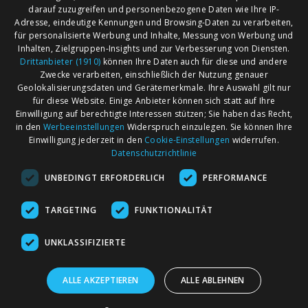
darauf zuzugreifen und personenbezogene Daten wie Ihre IP-
Adresse, eindeutige Kennungen und Browsing-Daten zu verarbeiten,
für personalisierte Werbung und Inhalte, Messung von Werbung und
Inhalten, Zielgruppen-Insights und zur Verbesserung von Diensten.
Drittanbieter (1910)
können Ihre Daten auch für diese und andere
Zwecke verarbeiten, einschließlich der Nutzung genauer
Geolokalisierungsdaten und Gerätemerkmale. Ihre Auswahl gilt nur
für diese Website. Einige Anbieter können sich statt auf Ihre
Einwilligung auf berechtigte Interessen stützen; Sie haben das Recht,
AGB
Märkte nach Bundesländern
in den
Werbeeinstellungen
Widerspruch einzulegen. Sie können Ihre
Impressum
Märkte nach PLZ
Einwilligung jederzeit in den
Cookie-Einstellungen
widerrufen.
Datenschutzrichtlinie
Datenschutz
Märkte nach Umkreis
UNBEDINGT ERFORDERLICH
PERFORMANCE
Kontakt
Flohmarkt
Werben bei marktcom
TARGETING
FUNKTIONALITÄT
UNKLASSIFIZIERTE
ALLE AKZEPTIEREN
ALLE ABLEHNEN
marktcom.de Deutschland GmbH © 2020