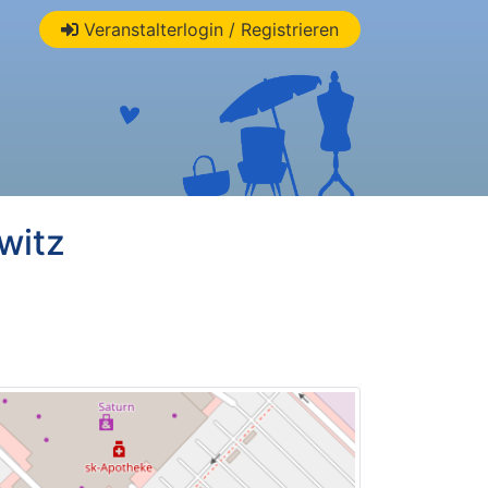
Veranstalterlogin / Registrieren
witz