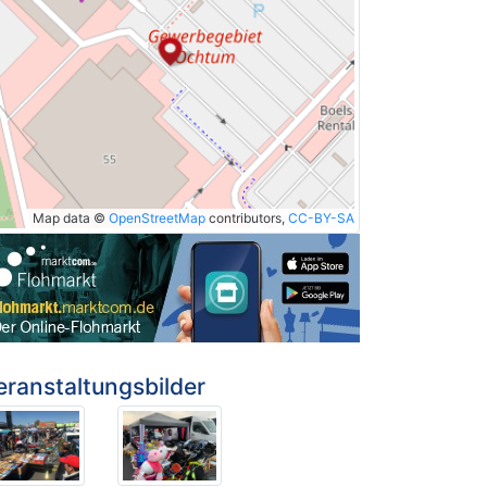
Map data ©
OpenStreetMap
contributors,
CC-BY-SA
eranstaltungsbilder