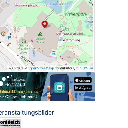
Map data ©
OpenStreetMap
contributors,
CC-BY-SA
eranstaltungsbilder