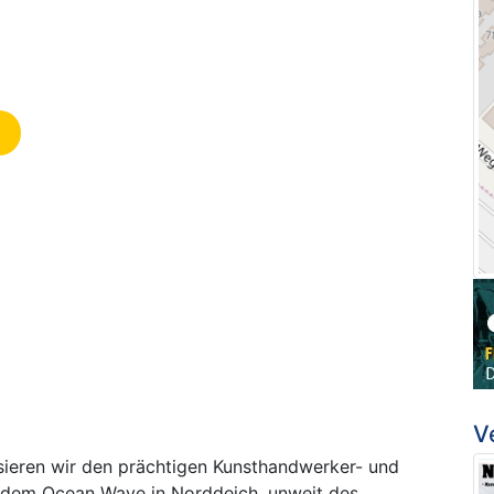
V
sieren wir den prächtigen Kunsthandwerker- und
r dem Ocean Wave in Norddeich, unweit des