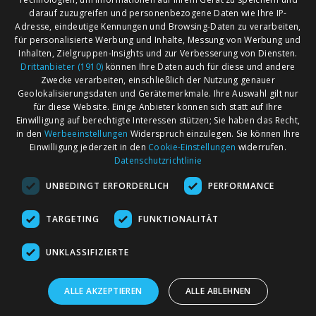
darauf zuzugreifen und personenbezogene Daten wie Ihre IP-
Adresse, eindeutige Kennungen und Browsing-Daten zu verarbeiten,
für personalisierte Werbung und Inhalte, Messung von Werbung und
Inhalten, Zielgruppen-Insights und zur Verbesserung von Diensten.
Drittanbieter (1910)
können Ihre Daten auch für diese und andere
Zwecke verarbeiten, einschließlich der Nutzung genauer
Geolokalisierungsdaten und Gerätemerkmale. Ihre Auswahl gilt nur
für diese Website. Einige Anbieter können sich statt auf Ihre
Einwilligung auf berechtigte Interessen stützen; Sie haben das Recht,
AGB
Märkte nach Bundesländern
in den
Werbeeinstellungen
Widerspruch einzulegen. Sie können Ihre
Impressum
Märkte nach PLZ
Einwilligung jederzeit in den
Cookie-Einstellungen
widerrufen.
Datenschutzrichtlinie
Datenschutz
Märkte nach Umkreis
UNBEDINGT ERFORDERLICH
PERFORMANCE
Kontakt
Flohmarkt
Werben bei marktcom
TARGETING
FUNKTIONALITÄT
UNKLASSIFIZIERTE
ALLE AKZEPTIEREN
ALLE ABLEHNEN
marktcom.de Deutschland GmbH © 2020