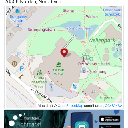
26506 Norden, Norddeich
Map data ©
OpenStreetMap
contributors,
CC-BY-SA