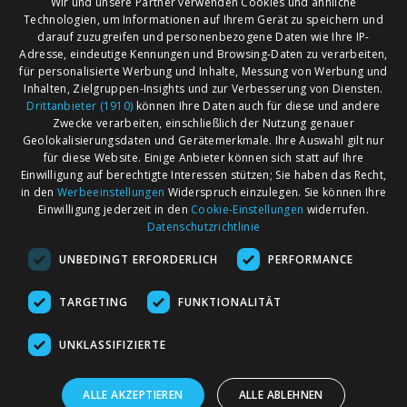
Wir und unsere Partner verwenden Cookies und ähnliche
Technologien, um Informationen auf Ihrem Gerät zu speichern und
darauf zuzugreifen und personenbezogene Daten wie Ihre IP-
Adresse, eindeutige Kennungen und Browsing-Daten zu verarbeiten,
für personalisierte Werbung und Inhalte, Messung von Werbung und
Inhalten, Zielgruppen-Insights und zur Verbesserung von Diensten.
Drittanbieter (1910)
können Ihre Daten auch für diese und andere
Zwecke verarbeiten, einschließlich der Nutzung genauer
Geolokalisierungsdaten und Gerätemerkmale. Ihre Auswahl gilt nur
für diese Website. Einige Anbieter können sich statt auf Ihre
Einwilligung auf berechtigte Interessen stützen; Sie haben das Recht,
AGB
Märkte nach Bundesländern
in den
Werbeeinstellungen
Widerspruch einzulegen. Sie können Ihre
Impressum
Märkte nach PLZ
Einwilligung jederzeit in den
Cookie-Einstellungen
widerrufen.
Datenschutzrichtlinie
Datenschutz
Märkte nach Umkreis
UNBEDINGT ERFORDERLICH
PERFORMANCE
Kontakt
Flohmarkt
Werben bei marktcom
TARGETING
FUNKTIONALITÄT
UNKLASSIFIZIERTE
ALLE AKZEPTIEREN
ALLE ABLEHNEN